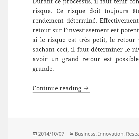
Durant ce processus, il faut tenir co
risque. Ce risque doit toujours êt
rendement déterminé. Effectivement, 
retour sur l’investissement est pote
si le risque est très petit, le retou
sachant ceci, il faut déterminer le n
avoir un grand retour est possible
grande.
L’innovation et le t
Continue reading
Posted
Categories
2014/10/07
Business
,
Innovation
,
Rese