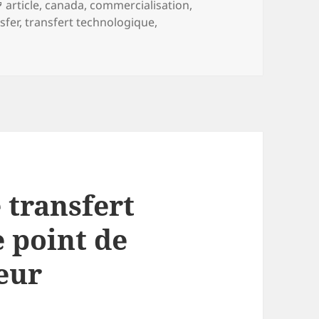
Tags
article
,
canada
,
commercialisation
,
sfer
,
transfert technologique
,
 transfert
e point de
eur