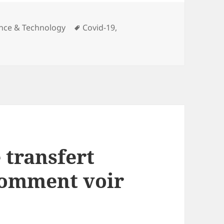
Tags
ence & Technology
Covid-19
,
 transfert
comment voir