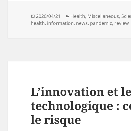
Posted
Categories
2020/04/21
Health
,
Miscellaneous
,
Sci
on
health
,
information
,
news
,
pandemic
,
review
L’innovation et le
technologique : 
le risque