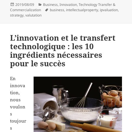
Posted
Categories
2019/08/09
Business
,
Innovation
,
Technology Transfer &
on
Tags
Commercialization
business
,
intellectualproperty
,
ipvaluation
,
strategy
,
valutation
L’innovation et le transfert
technologique : les 10
ingrédients nécessaires
pour le succès
En
innova
tion,
nous
voulon
s
toujour
s