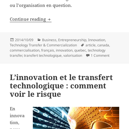
ou l’organisation en question.
L’innovation et le transfert technologiq
Continue reading
Posted
Categories
2014/10/09
Business
,
Entrepreneurship
,
Innovation
,
on
Tags
Technology Transfer & Commercialization
article
,
canada
,
commercialisation
,
français
,
innovation
,
quebec
,
technology
transfer
,
transfert technologique
,
valorisation
1 Comment
L’innovation et le transfert
technologique : comment
voir le risque
En
innova
tion,