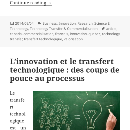
L’innovation et le transfert technologiq
Continue reading
Posted
Categories
2014/09/04
Business
,
Innovation
,
Research
,
Science &
on
Tags
Technology
,
Technology Transfer & Commercialization
article
,
canada
,
commercialisation
,
français
,
innovation
,
quebec
,
technology
transfer
,
transfert technologique
,
valorisation
L’innovation et le transfert
technologique : des coups de
pouce au processus
Le
transfe
rt
technol
ogique
est un