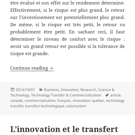
être évalué et son effet sur le rendement déterminé.
Effectivement, si le risque est plus grand, le retour
sur l’investissement est potentiellement plus grand.
De même, si le risque est très petit, le retour va
probablement être petit. En sachant ceci, il faut
déterminer le niveau de confort avec le risque :
avoir un grand retour est possible si la tolérance de
risque est grande.
L’innovation et le transfert technologi
Continue reading
Posted
Categories
2014/10/07
Business
,
Innovation
,
Research
,
Science &
on
Tags
Technology
,
Technology Transfer & Commercialization
article
,
canada
,
commercialisation
,
français
,
innovation
,
quebec
,
technology
transfer
,
transfert technologique
,
valorisation
L’innovation et le transfert