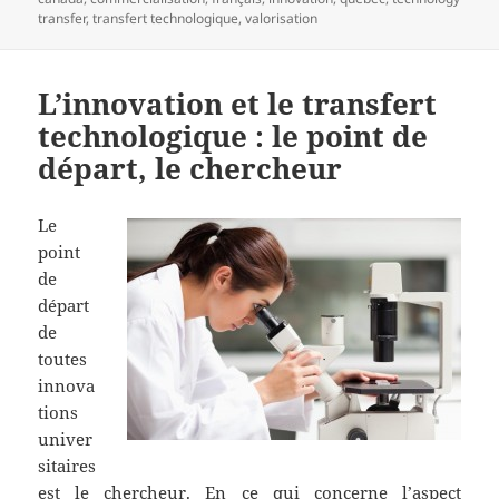
transfer
,
transfert technologique
,
valorisation
L’innovation et le transfert
technologique : le point de
départ, le chercheur
Le
point
de
départ
de
toutes
innova
tions
univer
sitaires
est le chercheur. En ce qui concerne l’aspect