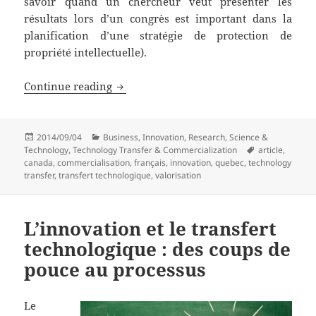
savoir quand un chercheur veut présenter les
résultats lors d’un congrès est important dans la
planification d’une stratégie de protection de
propriété intellectuelle).
L’innovation et le transfert technologiq
Continue reading
Posted
Categories
2014/09/04
Business
,
Innovation
,
Research
,
Science &
on
Tags
Technology
,
Technology Transfer & Commercialization
article
,
canada
,
commercialisation
,
français
,
innovation
,
quebec
,
technology
transfer
,
transfert technologique
,
valorisation
L’innovation et le transfert
technologique : des coups de
pouce au processus
Le