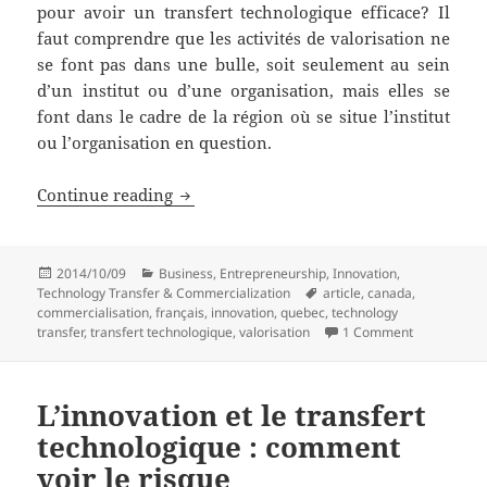
pour avoir un transfert technologique efficace? Il
faut comprendre que les activités de valorisation ne
se font pas dans une bulle, soit seulement au sein
d’un institut ou d’une organisation, mais elles se
font dans le cadre de la région où se situe l’institut
ou l’organisation en question.
L’innovation et le transfert technologiq
Continue reading
Posted
Categories
2014/10/09
Business
,
Entrepreneurship
,
Innovation
,
on
Tags
Technology Transfer & Commercialization
article
,
canada
,
commercialisation
,
français
,
innovation
,
quebec
,
technology
transfer
,
transfert technologique
,
valorisation
1 Comment
L’innovation et le transfert
technologique : comment
voir le risque