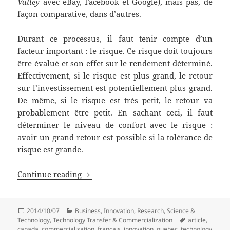
Valley
avec eBay, Facebook et Google), mais pas, de
façon comparative, dans d’autres.
Durant ce processus, il faut tenir compte d’un
facteur important : le risque. Ce risque doit toujours
être évalué et son effet sur le rendement déterminé.
Effectivement, si le risque est plus grand, le retour
sur l’investissement est potentiellement plus grand.
De même, si le risque est très petit, le retour va
probablement être petit. En sachant ceci, il faut
déterminer le niveau de confort avec le risque :
avoir un grand retour est possible si la tolérance de
risque est grande.
L’innovation et le transfert technologi
Continue reading
Posted
Categories
2014/10/07
Business
,
Innovation
,
Research
,
Science &
on
Tags
Technology
,
Technology Transfer & Commercialization
article
,
canada
,
commercialisation
,
français
,
innovation
,
quebec
,
technology