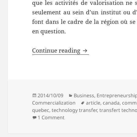
que les activités de valorisation ne 
seulement au sein d’un institut ou d
font dans le cadre de la région où se s
en question.
L’innovation et le t
Continue reading
Posted
Categories
2014/10/09
Business
,
Entrepreneurshi
on
Tags
Commercialization
article
,
canada
,
comme
quebec
,
technology transfer
,
transfert techn
1 Comment