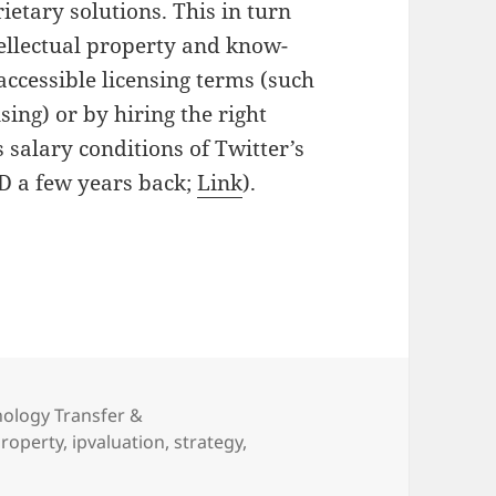
ietary solutions. This in turn
tellectual property and know-
ccessible licensing terms (such
ing) or by hiring the right
salary conditions of Twitter’s
SD a few years back;
Link
).
ctual Property
ology Transfer &
property
,
ipvaluation
,
strategy
,