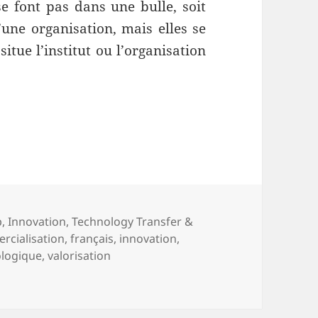
se font pas dans une bulle, soit
’une organisation, mais elles se
itue l’institut ou l’organisation
ransfert technologique : les 10 ingrédients nécessa
p
,
Innovation
,
Technology Transfer &
rcialisation
,
français
,
innovation
,
ologique
,
valorisation