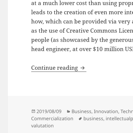
at a much lower cost than using propr
leads to the creation of even more in
how, which can be provided via very a
as the use of Creative Commons Licens
people (as showcased by the generous 
head engineer, at over $10 million U
The Value of Intelle
Continue reading
Posted
Categories
2019/08/09
Business
,
Innovation
,
Techn
on
Tags
Commercialization
business
,
intellectual
valutation